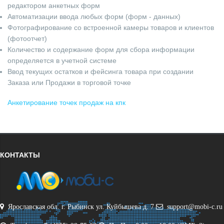
редактором анкетных форм
Автоматизации ввода любых форм (форм - данных)
Фотографирование со встроенной камеры товаров и клиентов
(фотоотчет)
Количество и содержание форм для сбора информации
определяется в учетной системе
Ввод текущих остатков и фейсинга товара при создании
Заказа или Продажи в торговой точке
Анкетирование точек продаж на кпк
КОНТАКТЫ
Ярославская обл. г. Рыбинск ул. Куйбышева д. 7
support@mobi-c.ru