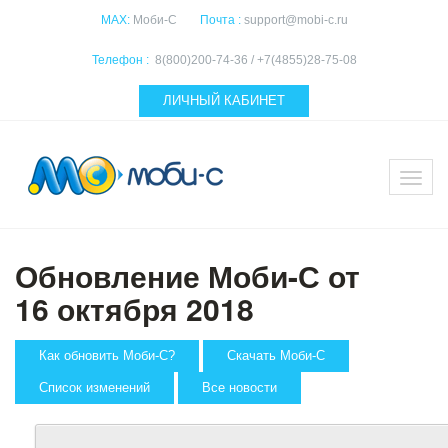
MAX:
Моби-С
Почта :
support@mobi-c.ru
Телефон :
8(800)200-74-36 / +7(4855)28-75-08
ЛИЧНЫЙ КАБИНЕТ
Обновление Моби-С от
16 октября 2018
Как обновить Моби-С?
Скачать Моби-С
Список изменений
Все новости