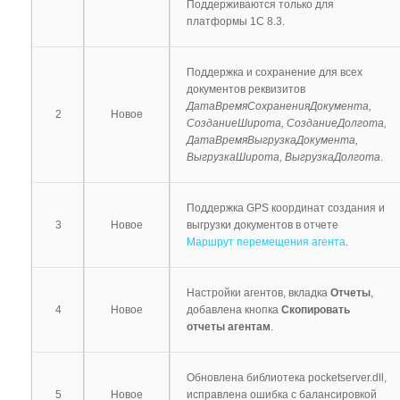
Поддерживаются только для
платформы 1С 8.3.
Поддержка и сохранение для всех
документов реквизитов
ДатаВремяСохраненияДокумента,
2
Новое
СозданиеШирота, СозданиеДолгота,
ДатаВремяВыгрузкаДокумента,
ВыгрузкаШирота, ВыгрузкаДолгота
.
Поддержка GPS координат создания и
3
Новое
выгрузки документов в отчете
Маршрут перемещения агента
.
Настройки агентов, вкладка
Отчеты
,
4
Новое
добавлена кнопка
Скопировать
отчеты агентам
.
Обновлена библиотека pocketserver.dll,
5
Новое
исправлена ошибка с балансировкой