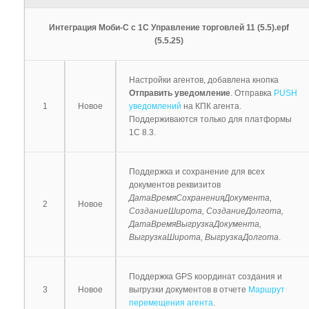
Интеграция Моби-С с 1С Управление торговлей 11 (5.5).epf
(5.5.25)
Настройки агентов, добавлена кнопка
Отправить уведомление
. Отправка
PUSH
1
Новое
уведомлений
на КПК агента.
Поддерживаются только для платформы
1С 8.3.
Поддержка и сохранение для всех
документов реквизитов
ДатаВремяСохраненияДокумента,
2
Новое
СозданиеШирота, СозданиеДолгота,
ДатаВремяВыгрузкаДокумента,
ВыгрузкаШирота, ВыгрузкаДолгота
.
Поддержка GPS координат создания и
3
Новое
выгрузки документов в отчете
Маршрут
перемещения агента
.