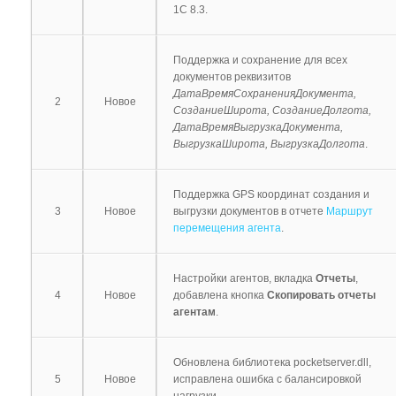
1С 8.3.
Поддержка и сохранение для всех
документов реквизитов
ДатаВремяСохраненияДокумента,
2
Новое
СозданиеШирота, СозданиеДолгота,
ДатаВремяВыгрузкаДокумента,
ВыгрузкаШирота, ВыгрузкаДолгота
.
Поддержка GPS координат создания и
3
Новое
выгрузки документов в отчете
Маршрут
перемещения агента
.
Настройки агентов, вкладка
Отчеты
,
4
Новое
добавлена кнопка
Скопировать отчеты
агентам
.
Обновлена библиотека pocketserver.dll,
5
Новое
исправлена ошибка с балансировкой