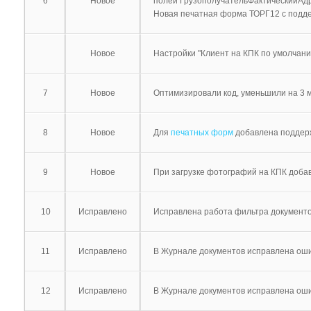
6
Новое
полей ГрузополучательФактическийАдр
Новая печатная форма ТОРГ12 с подде
Новое
Настройки "Клиент на КПК по умолчани
7
Новое
Оптимизировали код, уменьшили на 3 м
8
Новое
Для
печатных форм
добавлена поддерж
9
Новое
При загрузке фотографий на КПК доба
10
Исправлено
Исправлена работа фильтра документов
11
Исправлено
В Журнале документов исправлена оши
12
Исправлено
В Журнале документов исправлена оши