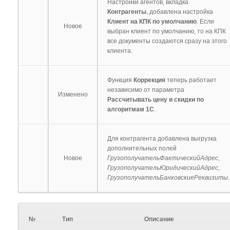
Настройки агентов, вкладка
Контрагенты
, добавлена настройка
Клиент на КПК по умолчанию
. Если
Новое
выбран клиент по умолчанию, то на КПК
все документы создаются сразу на этого
клиента.
Функция
Коррекция
теперь работает
независимо от параметра
Изменено
Рассчитывать цену и скидки по
алгоритмам 1С
.
Для контрагента добавлена выгрузка
дополнительных полей
Новое
ГрузополучательФактическийАдрес
,
ГрузополучательЮридическийАдрес
,
ГрузополучательБанковскиеРеквизиты
.
№
Тип
Описание