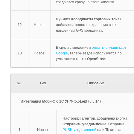
создаются сразу на этого клиента.
Функция
Координаты торговых точек
,
12
Новое
добавлена кнопка сохранения всех
найденных GPS координат.
В связи с введением
оплаты онлайн карт
13
Новое
Google
, теперь везде используется по
умолчанию карты
OpenStreet
.
№
Тип
Описание
Интеграция Моби-С с 1С УНФ (5.5).epf (5.5.14)
Настройки агентов, добавлена кнопка
Отправить уведомление
. Отправка
1
Новое
PUSH уведомлений
на КПК агента.