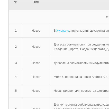
№
Тип
mo
1
Новое
В
Журнале
, при открытии документа а
Для всех документов и при создании 
2
Новое
СозданиеШирота, СозданиеДолгота, Д
3
Новое
Добавлена возможность из модуля инт
4
Новое
Моби-С перешел на новое Android API,
5
Новое
Новая галерея для просмотра фотограф
Для контрагента добавлена выгрузка 