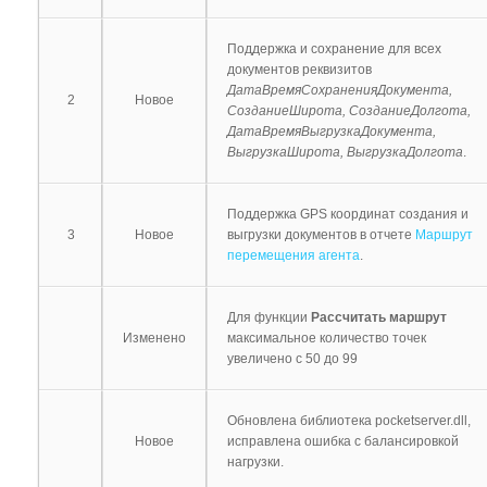
Поддержка и сохранение для всех
документов реквизитов
ДатаВремяСохраненияДокумента,
2
Новое
СозданиеШирота, СозданиеДолгота,
ДатаВремяВыгрузкаДокумента,
ВыгрузкаШирота, ВыгрузкаДолгота
.
Поддержка GPS координат создания и
3
Новое
выгрузки документов в отчете
Маршрут
перемещения агента
.
Для функции
Рассчитать маршрут
Изменено
максимальное количество точек
увеличено с 50 до 99
Обновлена библиотека pocketserver.dll,
Новое
исправлена ошибка с балансировкой
нагрузки.