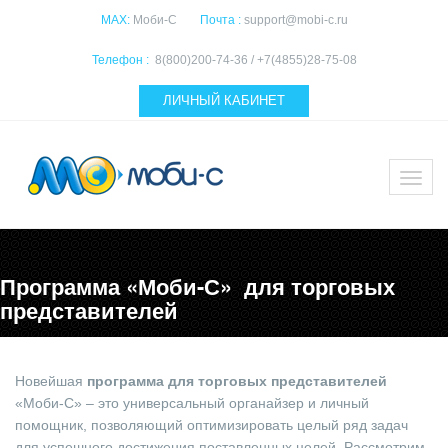
MAX:
Моби-С
Почта :
support@mobi-c.ru
Телефон :
8(800)200-74-36 / +7(4855)28-75-08
ЛИЧНЫЙ КАБИНЕТ
Программа «Моби-С» для торговых
представителей
Новейшая
программа для торговых представителей
«Моби-С» – это универсальный органайзер и личный
помощник, позволяющий оптимизировать целый ряд задач
для успешного достижения поставленных целей. Рассмотрим