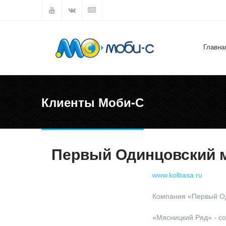
Главна
Клиенты Моби-С
Первый Одинцовский 
www.kolbasa.ru
Компания «Первый Од
«Мясницкий Ряд» - с