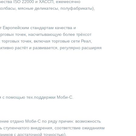
чества ISO 22000 и ХАССП, ежемесячно
 колбасы, мясные деликатесы, полуфабрикаты),
т Европейским стандартам качества и
орговых точек, насчитывающую более трёхсот
 торговых точек, включая торговые сети Реал,
активно растёт и развивается, регулярно расширяя
и с помощью тех.поддержки Моби-С.
ение отдано Моби-С по ряду причин: возможность
ь ступенчатого внедрения, соответствие ожиданиям
ников с достаточной точностью).