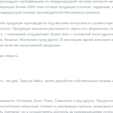
 прошедшее сертификацию по международной системе контроля ка
зующее более 2000 тонн готовой продукции (сосиски, сардельки,
 лидирующей пятерке производителей Московского региона.
й продукция производится под жёстким контролем и соответствуе
сности. Продукция компании реализуется через сеть фирменных т
го, с компанией сотрудничают более трёх с половиной тысяч других
ия, Квартал, Магнолия и ряд других. В настоящее время компания 
ая качество выпускаемой продукции.
кая область
, ген.дир. Замула Иван), затем доработка собственными силами 
арианты: Оптимум, Агент Плюс, Гамильтон и ряд других. Предпочт
тносительно невысокая стоимость реализации проекта, возможност
ть торговлю, но и осуществлять контроль за перемещениями сотруд