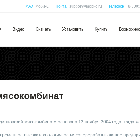
MAX:
Моби-С
Почта :
support@mobi-c.ru
Телефон :
8(800)
я
Видео
Скачать
Установить
Купить
Возможнос
мясокомбинат
инцовский мясокомбинат» основана 12 ноября 2004 года, тогда же
овременное высокотехнологичное мясоперерабатывающее предпри