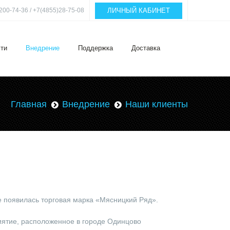
ЛИЧНЫЙ КАБИНЕТ
200-74-36 / +7(4855)28-75-08
ти
Внедрение
Поддержка
Доставка
Главная
Внедрение
Наши клиенты
 появилась торговая марка «Мясницкий Ряд».
ятие, расположенное в городе Одинцово