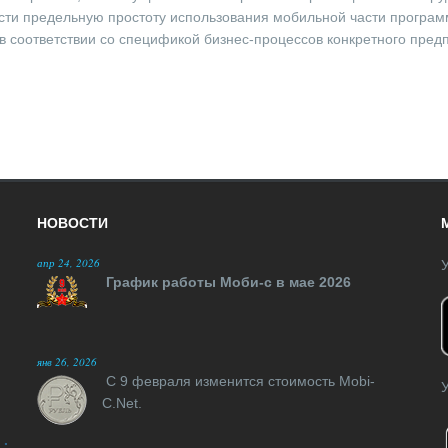
ти предельную простоту использования мобильной части программы
в соответствии со спецификой бизнес-процессов конкретного пред
НОВОСТИ
апр 24, 2026
У
График работы Моби-с в мае 2026
янв 26, 2026
С 9 февраля изменится стоимость Mobi-
У
C.Net.