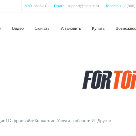
MAX:
Моби-С
Почта :
support@mobi-c.ru
Телефон :
8(800)
я
Видео
Скачать
Установить
Купить
Возможнос
ия1С-франчайзиКонсалтингУслуги в области ИТДругое.