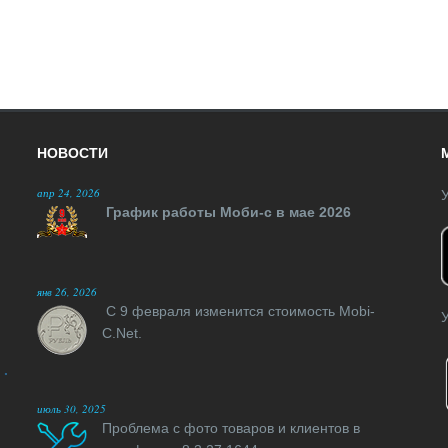
НОВОСТИ
апр 24, 2026
У
График работы Моби-с в мае 2026
янв 26, 2026
С 9 февраля изменится стоимость Mobi-
У
C.Net.
июль 30, 2025
Проблема с фото товаров и клиентов в