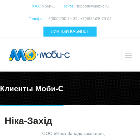
MAX:
Моби-С
Почта :
support@mobi-c.ru
Телефон :
8(800)200-74-36 / +7(4855)28-75-08
ЛИЧНЫЙ КАБИНЕТ
Клиенты Моби-С
Ніка-Захід
ООО «Ника Запад» компания,