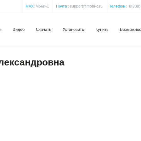
MAX:
Моби-С
Почта :
support@mobi-c.ru
Телефон :
8(800)
я
Видео
Скачать
Установить
Купить
Возможнос
лександровна