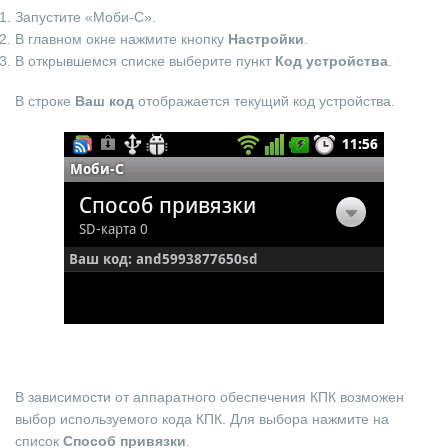
Запустите «Моби-С».
В главном окне нажмите кнопку
Настройки
.
В открывшемся списке выберите пункт
Код устройства
.
В строке
Ваш код
отображается текущий код устройства.
В зависимости от аппаратного обеспечения КПК возможен
выбор используемого кода КПК. Для выбора нажмите на
список
Способ привязки
.