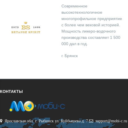
Современное
высокотехнологичное
многопрофильное предприятие
с более чем вековой историей.
Мощность ликеро-водочного
производства составляет 1 500
000 дал в год.
г. Брянск
КОНТАКТЫ
Ярославская обл. г. Рыбинск ул. Куйбышева д. 7
support@mobi-c.ru