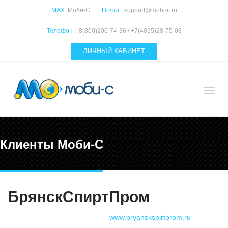
MAX:
Моби-С
Почта :
support@mobi-c.ru
Телефон :
8(800)200-74-36 / +7(4855)28-75-08
ЛИЧНЫЙ КАБИНЕТ
Клиенты Моби-С
БрянскСпиртПром
www.bryanskspirtprom.ru