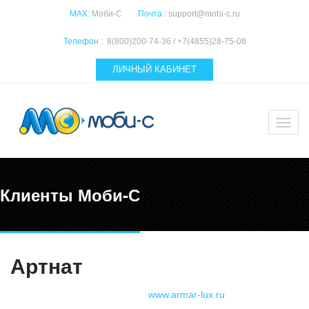
MAX:
Моби-С
Почта :
support@mobi-c.ru
Телефон :
8(800)200-74-36 / +7(4855)28-75-08
ЛИЧНЫЙ КАБИНЕТ
Клиенты Моби-С
Артнат
www.armar-lux.ru