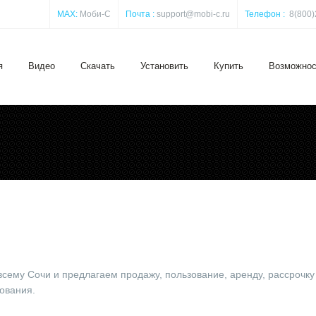
MAX:
Моби-С
Почта :
support@mobi-c.ru
Телефон :
8(800)
я
Видео
Скачать
Установить
Купить
Возможнос
сему Сочи и предлагаем продажу, пользование, аренду, рассрочку
ования.