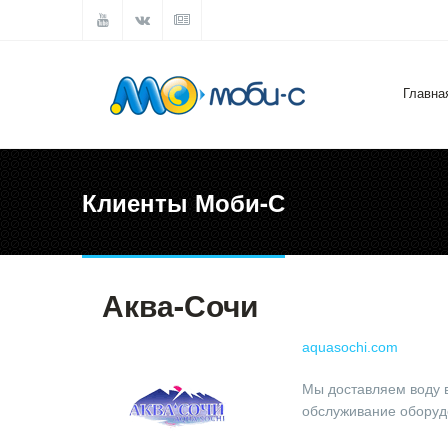
Главна
Клиенты Моби-С
Аква-Сочи
aquasochi.com
Мы доставляем воду в
обслуживание оборуд