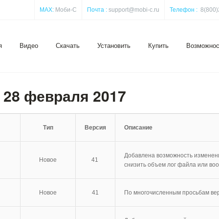
MAX:
Моби-С
Почта :
support@mobi-c.ru
Телефон :
8(800)
я
Видео
Скачать
Установить
Купить
Возможнос
 28 февраля 2017
Тип
Версия
Описание
Добавлена возможность изменени
Новое
41
снизить объем лог файла или воо
Новое
41
По многочисленным просьбам верн