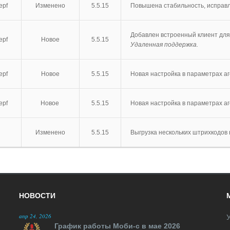
epf
Изменено
5.5.15
Повышена стабильность, исправ
Добавлен встроенный клиент дл
epf
Новое
5.5.15
Удаленная поддержка.
epf
Новое
5.5.15
Новая настройка в параметрах а
epf
Новое
5.5.15
Новая настройка в параметрах а
Изменено
5.5.15
Выгрузка нескольких штрихкодов 
НОВОСТИ
апр 24, 2026
У
График работы Моби-с в мае 2026