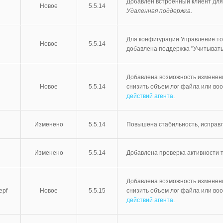
Добавлен встроенный клиент дл
Новое
5.5.14
Удаленная поддержка.
Для конфигурации Управление то
Новое
5.5.14
добавлена поддержка "Учитывать
Добавлена возможность изменени
Новое
5.5.14
снизить объем лог файла или воо
действий агента
.
Изменено
5.5.14
Повышена стабильность, исправ
Изменено
5.5.14
Добавлена проверка активности тр
Добавлена возможность изменени
epf
Новое
5.5.15
снизить объем лог файла или воо
действий агента
.