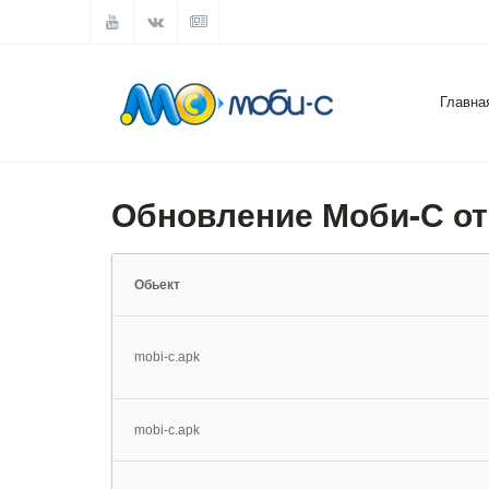
Главна
Обновление Моби-С от
Обьект
mobi-c.apk
mobi-c.apk