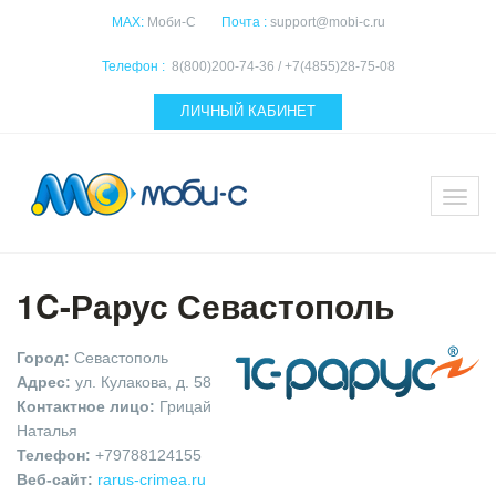
MAX:
Моби-С
Почта :
support@mobi-c.ru
Телефон :
8(800)200-74-36 / +7(4855)28-75-08
ЛИЧНЫЙ КАБИНЕТ
1C-Рарус Севастополь
Город:
Севастополь
Адрес:
ул. Кулакова, д. 58
Контактное лицо:
Грицай
Наталья
Телефон:
+79788124155
Веб-cайт:
rarus-crimea.ru