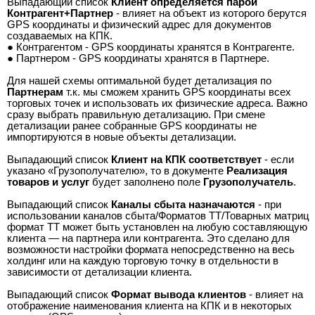
Выпадающий список
Клиент определяется парой
Контрагент+Партнер
- влияет на объект из которого берутся
GPS координаты и физический адрес для документов
создаваемых на КПК.
●
Контрагентом - GPS координаты хранятся в Контрагенте.
●
Партнером - GPS координаты хранятся в Партнере.
Для нашей схемы оптимальной будет детализация по
Партнерам
т.к. мы сможем хранить GPS координаты всех
торговых точек и использовать их физические адреса. Важно
сразу выбрать правильную детализацию. При смене
детализации ранее собранные GPS координаты не
импортируются в новые объекты детализации.
Выпадающий список
Клиент на КПК соответствует
- если
указано «Грузополучателю», то в документе
Реализация
товаров и услуг
будет заполнено поле
Грузополучатель
.
Выпадающий список
Каналы сбыта назначаются
- при
использовании каналов сбыта/Форматов ТТ/Товарных матриц
формат ТТ может быть установлен на любую составляющую
клиента — на партнера или контрагента. Это сделано для
возможности настройки формата непосредственно на весь
холдинг или на каждую торговую точку в отдельности в
зависимости от детализации клиента.
Выпадающий список
Формат вывода клиентов
- влияет на
отображение наименования клиента на КПК и в некоторых