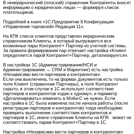
В неиерархический (плоский) справочник Контрагенты вносят
информацию о юридических лицах — формируя список
плательщиков.
Подробней в книге «1С:Предприятие 8 Конфигурация
«Управление торговлей» Редакция 11».
На КПК список клиентов представлен иерархическим
справочником Клиенты, в который выгружаются все
возможные пары Контрагент+ Партнер из учетной системы.
За правила формирования пар отвечает настройка «Клиент
определяется парой Контрагент+Партнер, детализируется».
В настройках 1С (Администрирование/НСИ и
Администрирование → CRM и Маркетинг) есть настройка
«Независимо вести партнеров и контрагентов».
Если она выключена, то на формах документов есть только
поле Клиент (справочник Партнеры), а поле Контрагент
скрыто, в этом случае в 1С использует соответствие
партнеров и контрагентов «один к одному», и параметр
«Детализировать» изменять в Моби-С не нужно. Если
настройка в 1С была изменена после начала работы (после
регистрации партнеров и контрагентов) тогда необходимо
проверить выполнение соответствия контрагентов и
партнеров в 1С, иначе справочник Клиенты на КПК может не
соответствовать парам Контрагент+Партнер в 1С.
Настройка «Независимо вести партнеров и контрагентов»