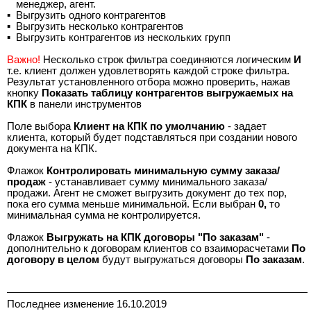
менеджер, агент.
▪
Выгрузить одного контрагентов
▪
Выгрузить несколько контрагентов
▪
Выгрузить контрагентов из нескольких групп
Важно!
Несколько строк фильтра соединяются логическим
И
т.е. клиент должен удовлетворять каждой строке фильтра.
Результат установленного отбора можно проверить, нажав
кнопку
Показать таблицу контрагентов выгружаемых на
КПК
в панели инструментов
Поле выбора
Клиент на КПК по умолчанию
- задает
клиента, который будет подставляться при создании нового
документа на КПК.
Флажок
Контролировать минимальную сумму заказа/
продаж
- устанавливает сумму минимального заказа/
продажи. Агент не сможет выгрузить документ до тех пор,
пока его сумма меньше минимальной. Если выбран
0,
то
минимальная сумма не контролируется.
Флажок
Выгружать на КПК договоры "По заказам"
-
дополнительно к договорам клиентов со взаиморасчетами
По
договору в целом
будут выгружаться договоры
По заказам
.
Последнее изменение 16.10.2019