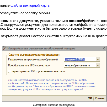
льные
файлы векторной карты
.
резапустить обработку Моби-С.
нном с кпк документе, указаны только остатки\фейсинг
- пос
 1С выгружался документ для привязки остатков\фейсинга номе
ках.
Если в документе хотя бы для одного товара будет указано 
 открывает диалог настроек сжатия выгружаемых на КПК фотог
Настройки сжатия фотографий